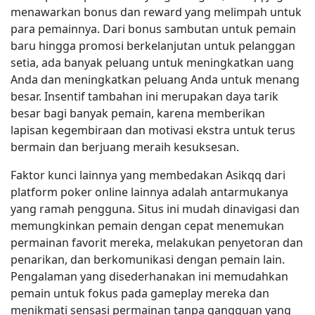
menawarkan bonus dan reward yang melimpah untuk
para pemainnya. Dari bonus sambutan untuk pemain
baru hingga promosi berkelanjutan untuk pelanggan
setia, ada banyak peluang untuk meningkatkan uang
Anda dan meningkatkan peluang Anda untuk menang
besar. Insentif tambahan ini merupakan daya tarik
besar bagi banyak pemain, karena memberikan
lapisan kegembiraan dan motivasi ekstra untuk terus
bermain dan berjuang meraih kesuksesan.
Faktor kunci lainnya yang membedakan Asikqq dari
platform poker online lainnya adalah antarmukanya
yang ramah pengguna. Situs ini mudah dinavigasi dan
memungkinkan pemain dengan cepat menemukan
permainan favorit mereka, melakukan penyetoran dan
penarikan, dan berkomunikasi dengan pemain lain.
Pengalaman yang disederhanakan ini memudahkan
pemain untuk fokus pada gameplay mereka dan
menikmati sensasi permainan tanpa gangguan yang