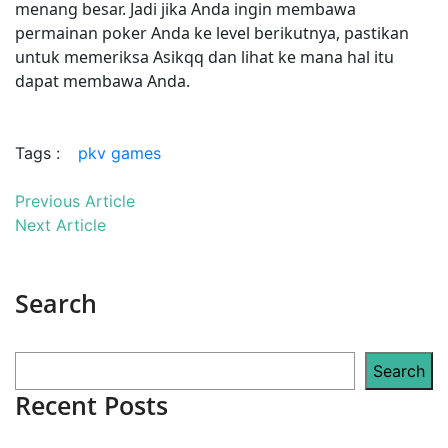
menang besar. Jadi jika Anda ingin membawa
permainan poker Anda ke level berikutnya, pastikan
untuk memeriksa Asikqq dan lihat ke mana hal itu
dapat membawa Anda.
Tags :
pkv games
Post
Previous Article
Next Article
navigation
Search
Search
Recent Posts