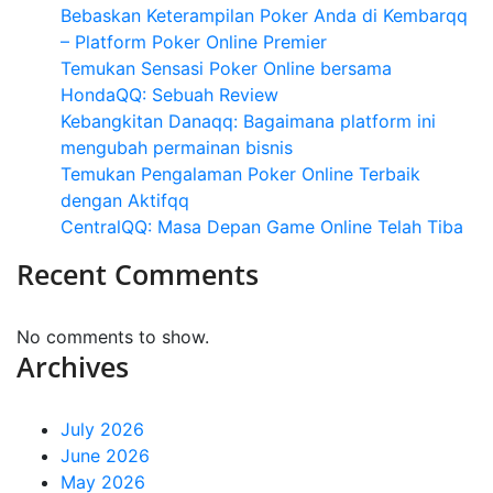
Bebaskan Keterampilan Poker Anda di Kembarqq
– Platform Poker Online Premier
Temukan Sensasi Poker Online bersama
HondaQQ: Sebuah Review
Kebangkitan Danaqq: Bagaimana platform ini
mengubah permainan bisnis
Temukan Pengalaman Poker Online Terbaik
dengan Aktifqq
CentralQQ: Masa Depan Game Online Telah Tiba
Recent Comments
No comments to show.
Archives
July 2026
June 2026
May 2026