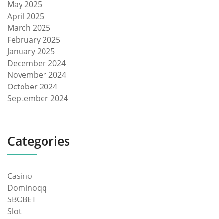
May 2025
April 2025
March 2025
February 2025
January 2025
December 2024
November 2024
October 2024
September 2024
Categories
Casino
Dominoqq
SBOBET
Slot