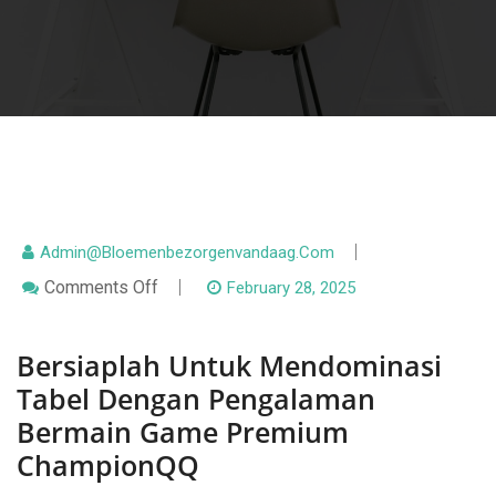
Admin@bloemenbezorgenvandaag.com
On
Comments Off
February 28, 2025
Bersiaplah
Untuk
Mendominasi
Bersiaplah Untuk Mendominasi
Tabel
Dengan
Tabel Dengan Pengalaman
Pengalaman
Bermain
Bermain Game Premium
Game
Premium
ChampionQQ
ChampionQQ