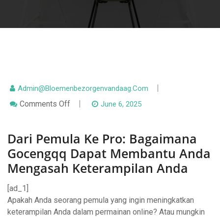
Admin@bloemenbezorgenvandaag.com
On
Comments Off
June 6, 2025
Dari
Pemula
Ke
Dari Pemula Ke Pro: Bagaimana
Pro:
Bagaimana
Gocengqq Dapat Membantu Anda
Gocengqq
Dapat
Mengasah Keterampilan Anda
Membantu
Anda
Mengasah
[ad_1]
Keterampilan
Anda
Apakah Anda seorang pemula yang ingin meningkatkan
keterampilan Anda dalam permainan online? Atau mungkin