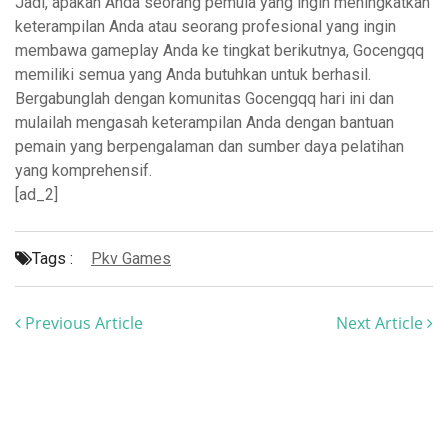
Jadi, apakah Anda seorang pemula yang ingin meningkatkan
keterampilan Anda atau seorang profesional yang ingin
membawa gameplay Anda ke tingkat berikutnya, Gocengqq
memiliki semua yang Anda butuhkan untuk berhasil.
Bergabunglah dengan komunitas Gocengqq hari ini dan
mulailah mengasah keterampilan Anda dengan bantuan
pemain yang berpengalaman dan sumber daya pelatihan
yang komprehensif.
[ad_2]
Tags :
Pkv Games
Previous Article
Next Article