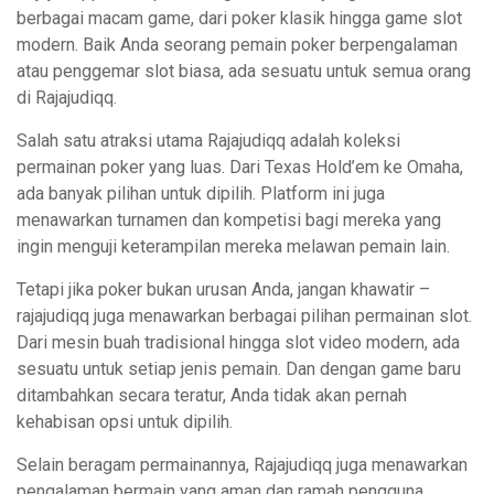
berbagai macam game, dari poker klasik hingga game slot
modern. Baik Anda seorang pemain poker berpengalaman
atau penggemar slot biasa, ada sesuatu untuk semua orang
di Rajajudiqq.
Salah satu atraksi utama Rajajudiqq adalah koleksi
permainan poker yang luas. Dari Texas Hold’em ke Omaha,
ada banyak pilihan untuk dipilih. Platform ini juga
menawarkan turnamen dan kompetisi bagi mereka yang
ingin menguji keterampilan mereka melawan pemain lain.
Tetapi jika poker bukan urusan Anda, jangan khawatir –
rajajudiqq juga menawarkan berbagai pilihan permainan slot.
Dari mesin buah tradisional hingga slot video modern, ada
sesuatu untuk setiap jenis pemain. Dan dengan game baru
ditambahkan secara teratur, Anda tidak akan pernah
kehabisan opsi untuk dipilih.
Selain beragam permainannya, Rajajudiqq juga menawarkan
pengalaman bermain yang aman dan ramah pengguna.