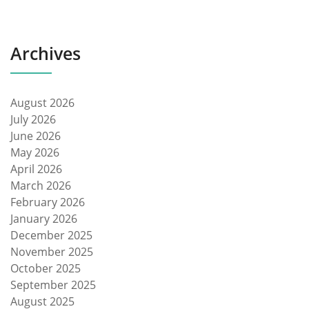
Archives
August 2026
July 2026
June 2026
May 2026
April 2026
March 2026
February 2026
January 2026
December 2025
November 2025
October 2025
September 2025
August 2025