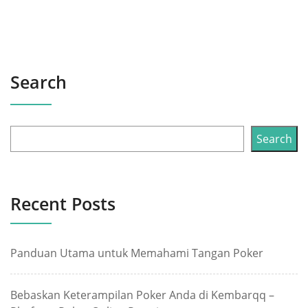
Search
Search
Recent Posts
Panduan Utama untuk Memahami Tangan Poker
Bebaskan Keterampilan Poker Anda di Kembarqq –