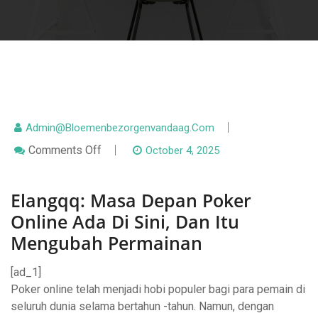
Admin@bloemenbezorgenvandaag.com
On
Comments Off
October 4, 2025
Elangqq:
Masa
Depan
Elangqq: Masa Depan Poker
Poker
Online
Online Ada Di Sini, Dan Itu
Ada
Di
Mengubah Permainan
Sini,
Dan
Itu
[ad_1]
Mengubah
Permainan
Poker online telah menjadi hobi populer bagi para pemain di
seluruh dunia selama bertahun -tahun. Namun, dengan