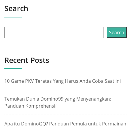
Search
Search
Recent Posts
10 Game PKV Teratas Yang Harus Anda Coba Saat Ini
Temukan Dunia Domino99 yang Menyenangkan:
Panduan Komprehensif
Apa itu DominoQQ? Panduan Pemula untuk Permainan