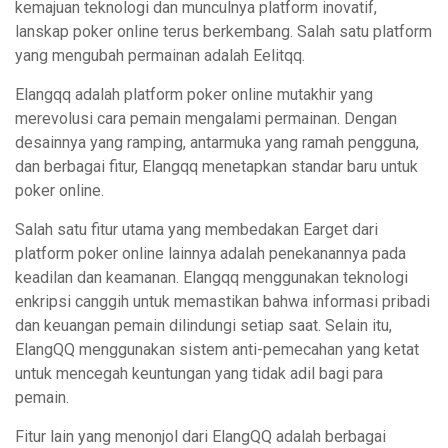
kemajuan teknologi dan munculnya platform inovatif,
lanskap poker online terus berkembang. Salah satu platform
yang mengubah permainan adalah Eelitqq.
Elangqq adalah platform poker online mutakhir yang
merevolusi cara pemain mengalami permainan. Dengan
desainnya yang ramping, antarmuka yang ramah pengguna,
dan berbagai fitur, Elangqq menetapkan standar baru untuk
poker online.
Salah satu fitur utama yang membedakan Earget dari
platform poker online lainnya adalah penekanannya pada
keadilan dan keamanan. Elangqq menggunakan teknologi
enkripsi canggih untuk memastikan bahwa informasi pribadi
dan keuangan pemain dilindungi setiap saat. Selain itu,
ElangQQ menggunakan sistem anti-pemecahan yang ketat
untuk mencegah keuntungan yang tidak adil bagi para
pemain.
Fitur lain yang menonjol dari ElangQQ adalah berbagai