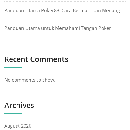
Panduan Utama Poker88: Cara Bermain dan Menang
Panduan Utama untuk Memahami Tangan Poker
Recent Comments
No comments to show.
Archives
August 2026