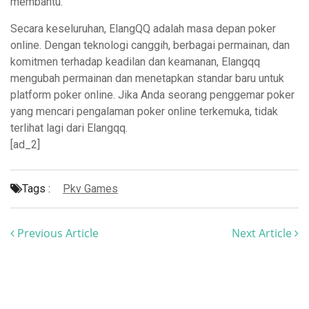
membantu.
Secara keseluruhan, ElangQQ adalah masa depan poker
online. Dengan teknologi canggih, berbagai permainan, dan
komitmen terhadap keadilan dan keamanan, Elangqq
mengubah permainan dan menetapkan standar baru untuk
platform poker online. Jika Anda seorang penggemar poker
yang mencari pengalaman poker online terkemuka, tidak
terlihat lagi dari Elangqq.
[ad_2]
Tags :
Pkv Games
Previous Article
Next Article