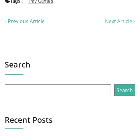
Tags :
Pkv Games
Previous Article
Next Article
Search
Search
Recent Posts