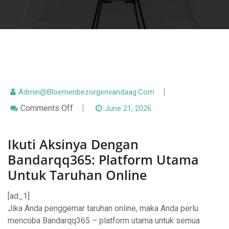
Admin@bloemenbezorgenvandaag.com
On
Comments Off
June 21, 2026
Ikuti
Aksinya
Dengan
Ikuti Aksinya Dengan
Bandarqq365:
Platform
Bandarqq365: Platform Utama
Utama
Untuk
Untuk Taruhan Online
Taruhan
Online
[ad_1]
Jika Anda penggemar taruhan online, maka Anda perlu
mencoba Bandarqq365 – platform utama untuk semua