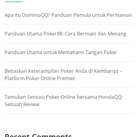
Apa itu DominoQQ? Panduan Pemula untuk Permainan
Panduan Utama Poker88: Cara Bermain dan Menang
Panduan Utama untuk Memahami Tangan Poker
Bebaskan Keterampilan Poker Anda di Kembarqq –
Platform Poker Online Premier
Temukan Sensasi Poker Online bersama HondaQQ:
Sebuah Review
Recent Comments