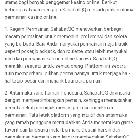
utama bagi banyak penggemar kasino online. Berikut
beberapa alasan mengapa SahabatQQ menjadi pilihan utama
permainan casino online:
1. Ragam Permainan: SahabatQQ menawarkan berbagai
macam permainan untuk memenuhi preferensi dan selera
yang berbeda. Baik Anda menyukai permainan meja klasik
seperti poker, blackjack, dan roulette, atau lebih menyukai
slot dan permainan kasino online lainnya, SahabatQQ
memiliki sesuatu untuk semua orang. Platform ini secara
rutin memperbarui pilihan permainannya untuk menjaga hal-
hal tetap segar dan menarik bagi para pemain.
2. Antarmuka yang Ramah Pengguna: SahabatQQ dirancang
dengan mempertimbangkan pemain, sehingga memudahkan
pemula sekalipun untuk menavigasi dan menikmati
permainan. Tata letak platform yang intuitif dan antarmuka
yang ramah pengguna memudahkan Anda menemukan game
favorit dan langsung mulai bermain. Desain bersih dan
pengalaman bermain yang lancar membedakan SahabatQQ