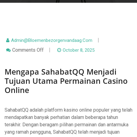
Admin@bloemenbezorgenvandaag.com
On
Comments Off
October 8, 2025
Mengapa
SahabatQQ
Menjadi
Mengapa SahabatQQ Menjadi
Tujuan
Utama
Tujuan Utama Permainan Casino
Permainan
Casino
Online
Online
SahabatQQ adalah platform kasino online populer yang telah
mendapatkan banyak perhatian dalam beberapa tahun
terakhir. Dengan beragam pilihan permainan dan antarmuka
yang ramah pengguna, SahabatQQ telah menjadi tujuan