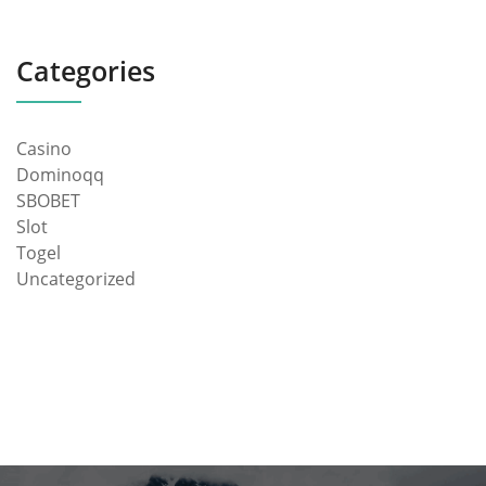
Categories
Casino
Dominoqq
SBOBET
Slot
Togel
Uncategorized