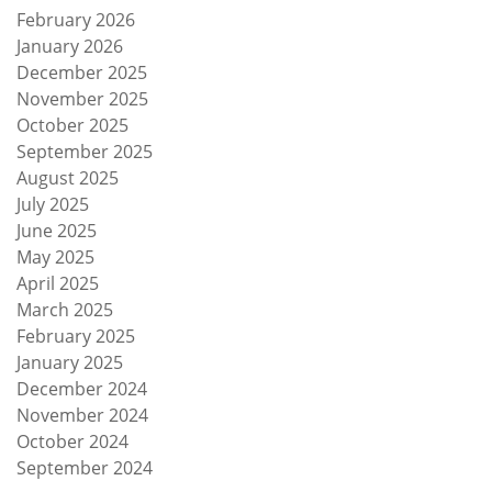
February 2026
January 2026
December 2025
November 2025
October 2025
September 2025
August 2025
July 2025
June 2025
May 2025
April 2025
March 2025
February 2025
January 2025
December 2024
November 2024
October 2024
September 2024