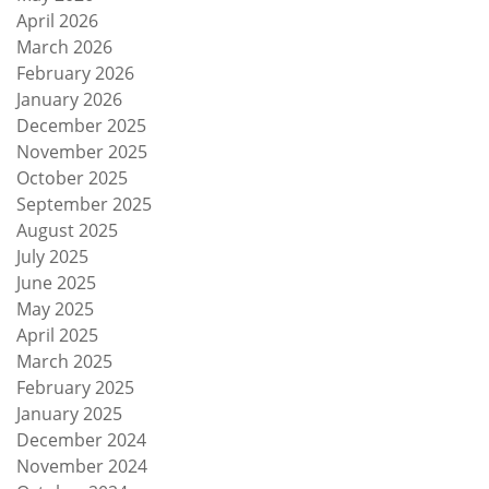
April 2026
March 2026
February 2026
January 2026
December 2025
November 2025
October 2025
September 2025
August 2025
July 2025
June 2025
May 2025
April 2025
March 2025
February 2025
January 2025
December 2024
November 2024