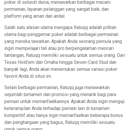
poker di seluruh dunia, menawarkan berbagai macam
permainan, layanan pelanggan yang sangat baik, dan
platform yang aman dan andal.
Salah satu alasan utama mengapa Ratuqq adalah pilihan
utama bagi penggemar poker adalah berbagai permainan
yang mereka tawarkan. Apakah Anda seorang pemula yang
ingin mempelajari tali atau pro berpengalaman mencari
tantangan, Ratuqq memiliki sesuatu untuk semua orang. Dari
Texas Hold’em dan Omaha hingga Seven-Card Stud dan
banyak lagi, Anda akan menemukan semua variasi poker
favorit Anda di situs ini.
Selain berbagai permainan, Ratuqq juga menawarkan
sejumlah turnamen dan promosi yang menarik bagi para
pemain untuk memanfaatkannya. Apakah Anda ingin menguji
keterampilan Anda terhadap pemain lain di turnamen
kompetitif atau hanya ingin memanfaatkan beberapa bonus
dan penghargaan yang bagus, Ratuqq memiliki sesuatu
untuk semua orang.